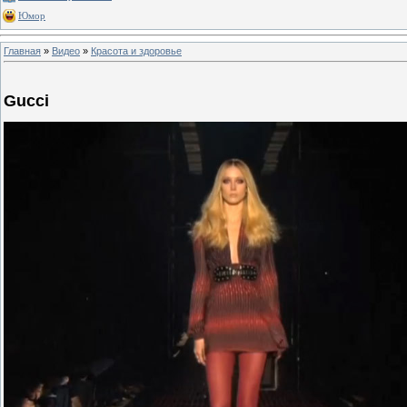
Юмор
Главная
»
Видео
»
Красота и здоровье
Gucci