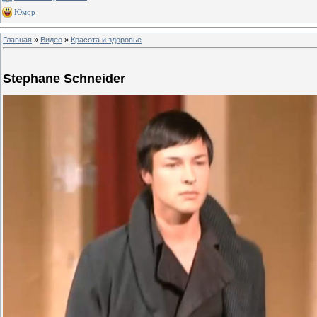
Юмор
Главная
»
Видео
»
Красота и здоровье
Stephane Schneider