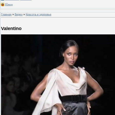
Юмор
Главная
»
Видео
»
Красота и здоровье
Valentino