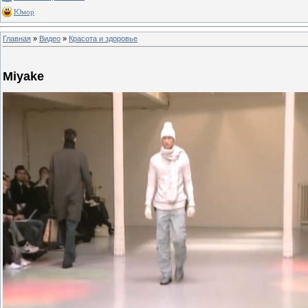
Юмор
Главная
»
Видео
»
Красота и здоровье
Miyake