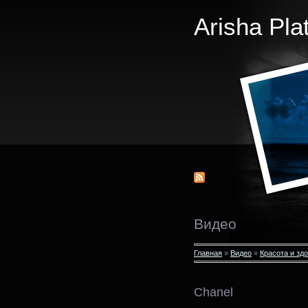
Arisha Pla
Видео
Главная
»
Видео
»
Красота и зд
Chanel