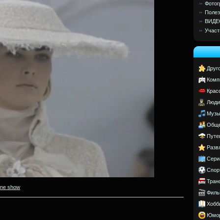
Фотог
Полез
ВИДЕ
Участ
Друг
Комп
Крас
Люди
Музы
Обще
Путе
Разв
Сери
Спор
Тран
ine show
Филь
Хобб
Юмо
.