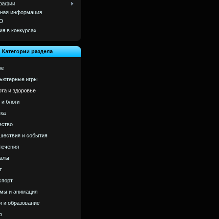
рафии
ная информация
О
ия в конкурсах
Категории раздела
ое
ьютерные игры
ота и здоровье
 и блоги
ка
ство
шествия и события
лечения
алы
т
спорт
мы и анимация
и и образование
р