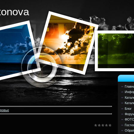
tonova
Главн
Инфор
Катал
Катал
Блог
оровье
Фору
ФОТ
Госте
Обрат