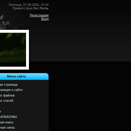
Пятница, 07.08.2026, 15:44
Приветствую Вас
Гость
Регистрация
Вход
Меню сайта
ая страница
мация о сайте
ог файлов
ог статей
м
ОАЛЬБОМЫ
вая книга
ная связь