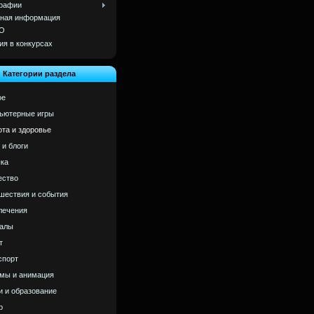
рафии
ная информация
О
ия в конкурсах
Категории раздела
ое
ьютерные игры
ота и здоровье
 и блоги
ка
ство
шествия и события
лечения
алы
т
спорт
мы и анимация
и и образование
р