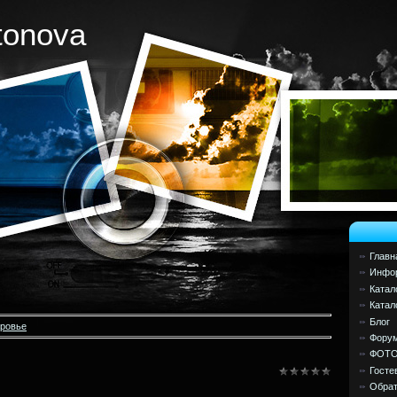
tonova
Главн
Инфор
Катал
Катал
Блог
оровье
Фору
ФОТ
Госте
Обрат