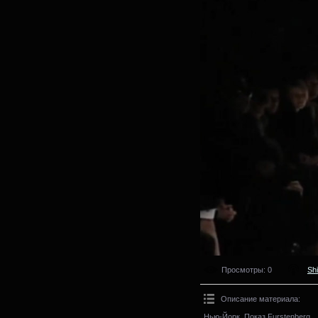
Просмотры
: 0
Sh
Описание материала
:
Нью-Йорк. Показ Furstenberg.