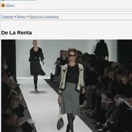
Юмор
Главная
»
Видео
»
Красота и здоровье
De La Renta