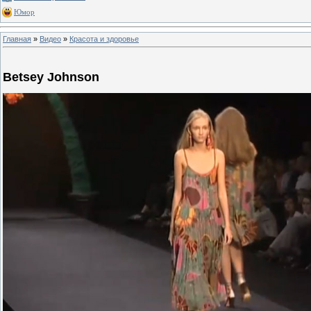
Юмор
Главная
»
Видео
»
Красота и здоровье
Betsey Johnson