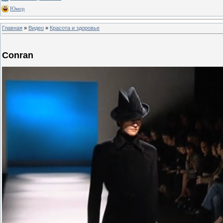
Юмор
Главная
»
Видео
»
Красота и здоровье
Conran