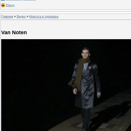
Юмор
Главная
»
Видео
»
Красота и здоровье
Van Noten