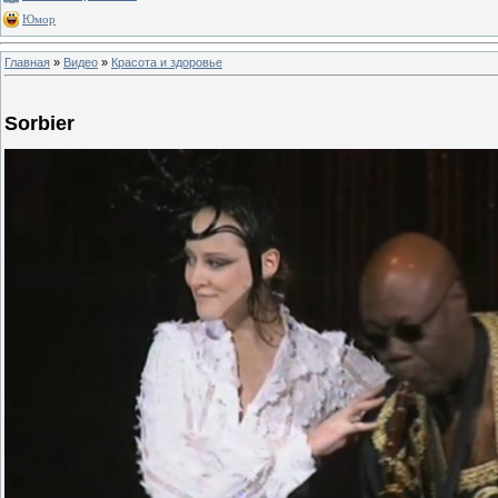
Юмор
Главная
»
Видео
»
Красота и здоровье
Sorbier