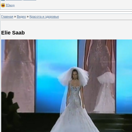
Юмор
Главная
»
Видео
»
Красота и здоровье
Elie Saab