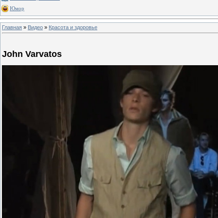
Юмор
Главная
»
Видео
»
Красота и здоровье
John Varvatos