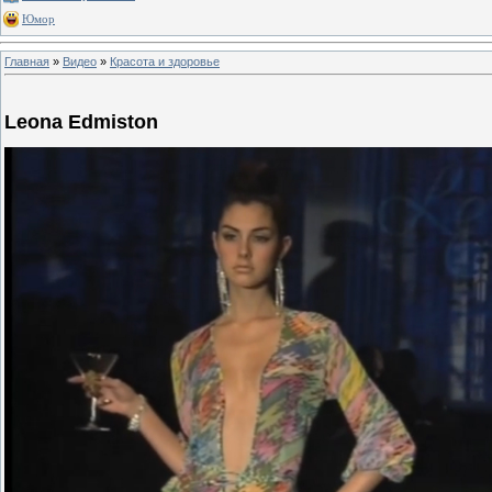
Юмор
Главная
»
Видео
»
Красота и здоровье
Leona Edmiston