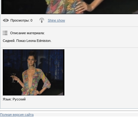
Просмотры
: 0
Shine show
Описание материала
:
Сидней. Показ Leona Edmiston.
Язык
: Русский
Полная версия сайта