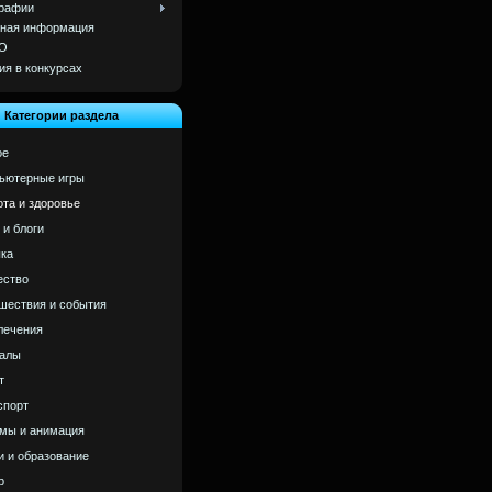
рафии
ная информация
О
ия в конкурсах
Категории раздела
ое
ьютерные игры
ота и здоровье
 и блоги
ка
ство
шествия и события
лечения
алы
т
спорт
мы и анимация
и и образование
р