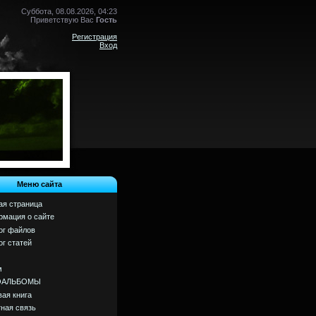
Суббота, 08.08.2026, 04:23
Приветствую Вас
Гость
Регистрация
Вход
Меню сайта
ая страница
мация о сайте
ог файлов
ог статей
м
ОАЛЬБОМЫ
вая книга
ная связь