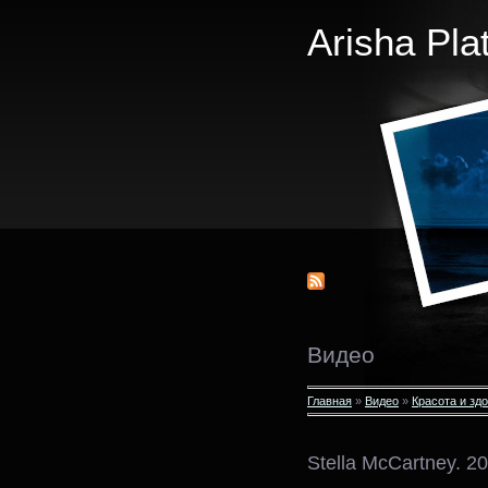
Arisha Pla
Видео
Главная
»
Видео
»
Красота и зд
Stella McCartney. 2