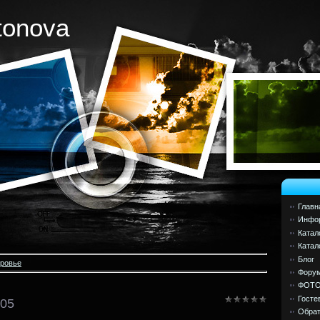
tonova
Главн
Инфор
Катал
Катал
Блог
оровье
Фору
ФОТ
Госте
005
Обрат