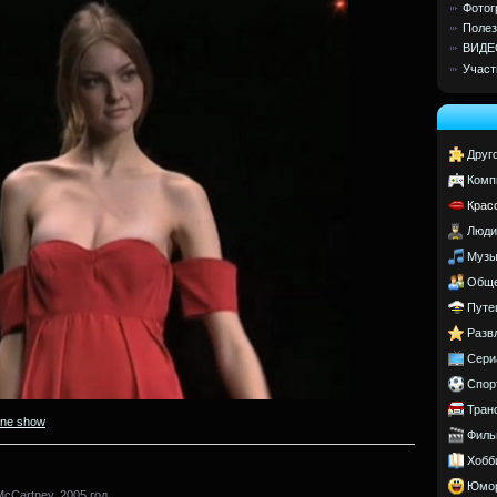
Фотог
Полез
ВИДЕ
Участ
Друг
Комп
Крас
Люди
Музы
Обще
Путе
Разв
Сери
Спор
Тран
ine show
Филь
Хобб
Юмо
McCartney. 2005 год.