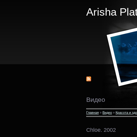
Arisha Pla
Видео
Главная
»
Видео
»
Красота и зд
Chloe. 2002