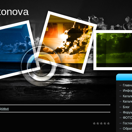
tonova
Главн
Инфор
Катал
Катал
Блог
оровье
Фору
ФОТ
Госте
Обрат