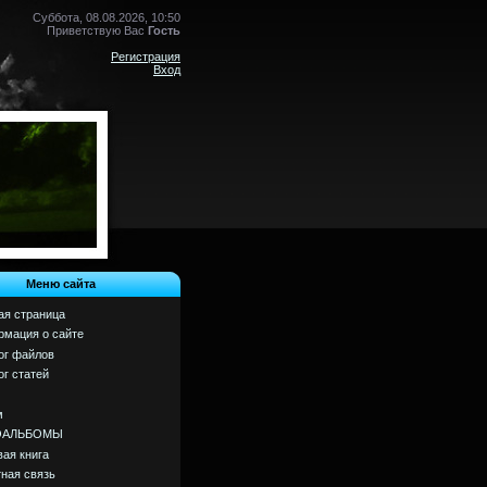
Суббота, 08.08.2026, 10:50
Приветствую Вас
Гость
Регистрация
Вход
Меню сайта
ая страница
мация о сайте
ог файлов
ог статей
м
ОАЛЬБОМЫ
вая книга
ная связь