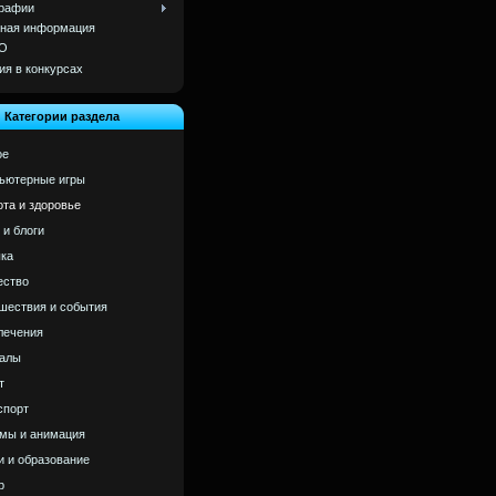
рафии
ная информация
О
ия в конкурсах
Категории раздела
ое
ьютерные игры
ота и здоровье
 и блоги
ка
ство
шествия и события
лечения
алы
т
спорт
мы и анимация
и и образование
р