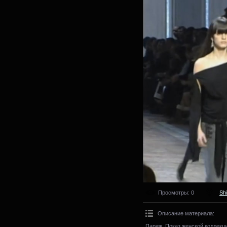
Просмотры
: 0
Sh
Описание материала
:
Париж. Показ женской коллекци