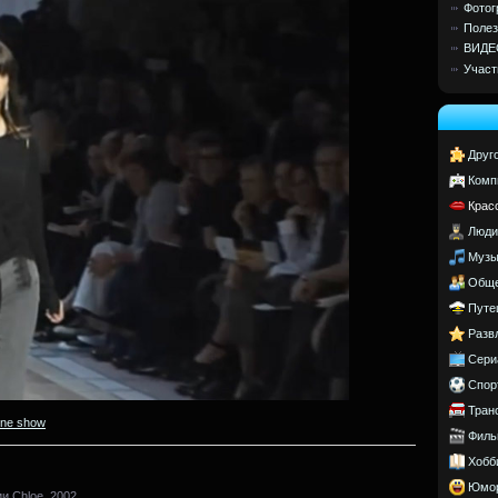
Фотог
Полез
ВИДЕ
Участ
Друг
Комп
Крас
Люди
Музы
Обще
Путе
Разв
Сери
Спор
Тран
ine show
Филь
Хобб
Юмо
и Chloe. 2002