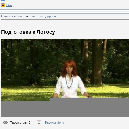
Юмор
Главная
»
Видео
»
Красота и здоровье
Подготовка к Лотосу
Просмотры
: 0
Техника йоги