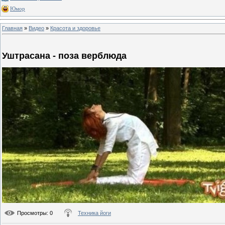
Юмор
Главная
»
Видео
»
Красота и здоровье
Уштрасана - поза верблюда
Просмотры
: 0
Техника йоги