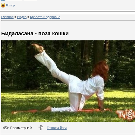
Юмор
Главная
»
Видео
»
Красота и здоровье
Бидаласана - поза кошки
Просмотры
: 0
Техника йоги