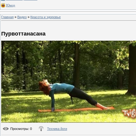
Юмор
Главная
»
Видео
»
Красота и здоровье
Пурвоттанасана
Просмотры
: 0
Техника йоги