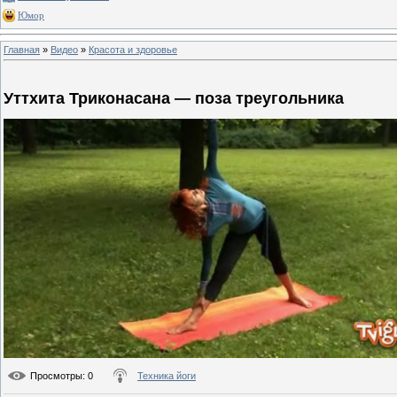
Юмор
Главная
»
Видео
»
Красота и здоровье
Уттхита Триконасана — поза треугольника
Просмотры
: 0
Техника йоги