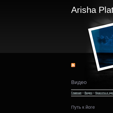
Arisha Pla
Видео
Главная
»
Видео
»
Красота и зд
Путь к йоге