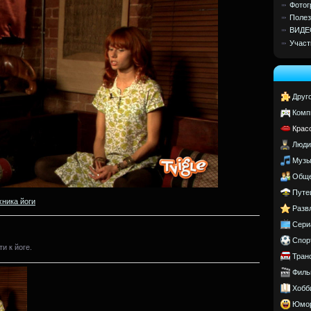
Фотог
Полез
ВИДЕ
Участ
Друг
Комп
Крас
Люди
Музы
Обще
Путе
хника йоги
Разв
Сери
Спор
и к йоге.
Тран
Филь
Хобб
Юмо