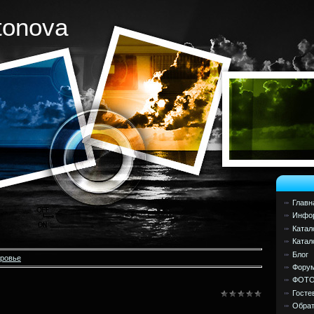
tonova
Главн
Инфор
Катал
Катал
Блог
оровье
Фору
ФОТ
Госте
Обрат