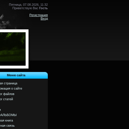
Пятница, 07.08.2026, 11:32
Приветствую Вас
Гость
Регистрация
Вход
Меню сайта
ая страница
мация о сайте
ог файлов
ог статей
м
ОАЛЬБОМЫ
вая книга
ная связь