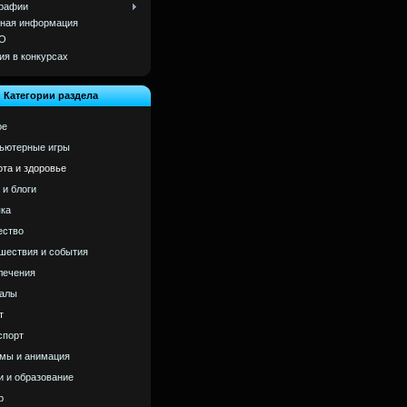
рафии
ная информация
О
ия в конкурсах
Категории раздела
ое
ьютерные игры
ота и здоровье
 и блоги
ка
ство
шествия и события
лечения
алы
т
спорт
мы и анимация
и и образование
р