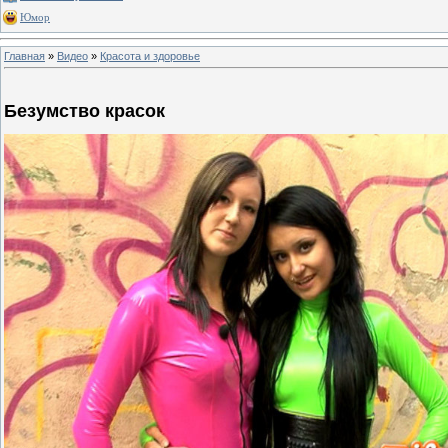
Юмор
Главная
»
Видео
»
Красота и здоровье
Безумство красок