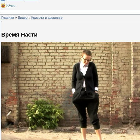
Юмор
Главная
»
Видео
»
Красота и здоровье
Время Насти