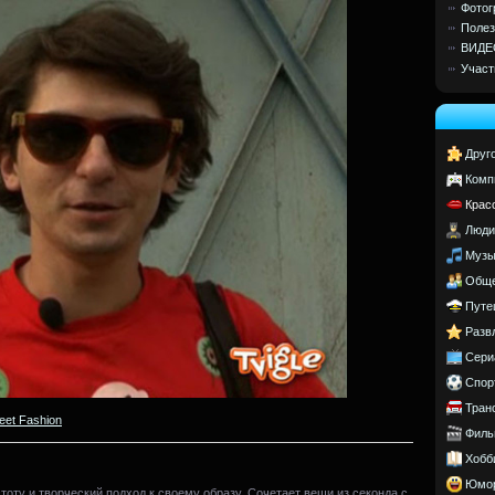
Фотог
Полез
ВИДЕ
Участ
Друг
Комп
Крас
Люди
Музы
Обще
Путе
Разв
Сери
Спор
Тран
reet Fashion
Филь
Хобб
Юмо
оту и творческий подход к своему образу. Сочетает вещи из секонда с