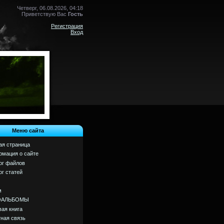
Четверг, 06.08.2026, 04:18
Приветствую Вас
Гость
Регистрация
Вход
Меню сайта
ая страница
мация о сайте
ог файлов
ог статей
м
ОАЛЬБОМЫ
вая книга
ная связь