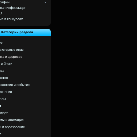
рафии
ная информация
О
ия в конкурсах
Категории раздела
ое
ьютерные игры
ота и здоровье
 и блоги
ка
ство
шествия и события
лечения
алы
т
спорт
мы и анимация
и и образование
р