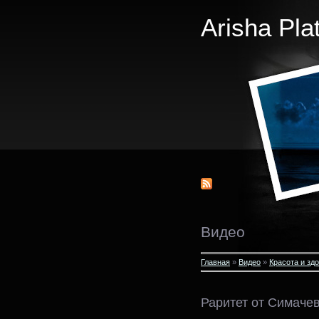
Arisha Pla
Видео
Главная
»
Видео
»
Красота и зд
Раритет от Симаче