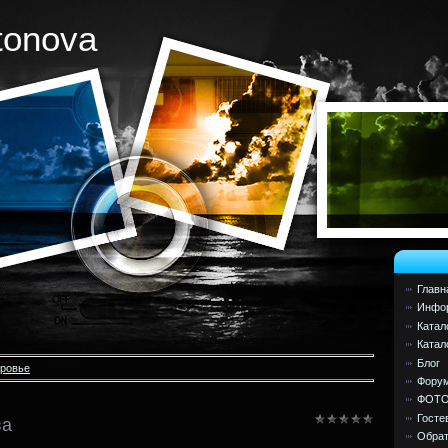
tonova
Главн
Инфор
Катал
Катал
Блог
оровье
Фору
ФОТ
Госте
ва
Обрат