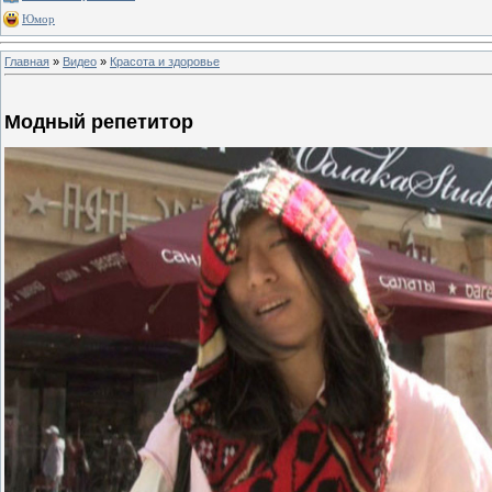
Юмор
Главная
»
Видео
»
Красота и здоровье
Модный репетитор