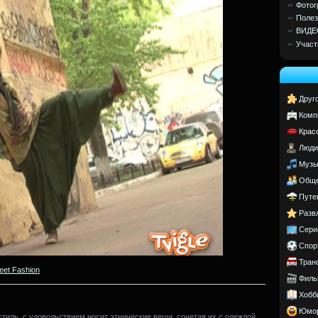
Фотог
Полез
ВИДЕ
Участ
Друг
Комп
Крас
Люди
Музы
Обще
Путе
Разв
Сери
Спор
Тран
reet Fashion
Филь
Хобб
Юмо
тиль, с удовольствием носит этнические вещи, сочетая их с одеждой