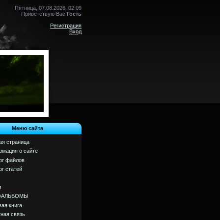
Пятница, 07.08.2026, 02:09
Приветствую Вас
Гость
Регистрация
Вход
Меню сайта
ая страница
мация о сайте
ог файлов
ог статей
м
ОАЛЬБОМЫ
вая книга
ная связь