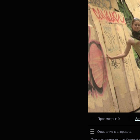
Просмотры
: 0
St
Описание материала
:
Юля предпочитает свободный с