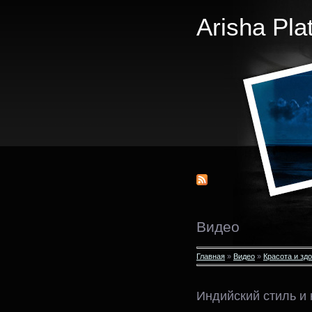
Arisha Pla
Видео
Главная
»
Видео
»
Красота и зд
Индийский стиль и