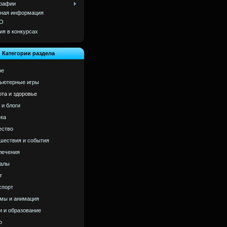
рафии
ная информация
О
ия в конкурсах
Категории раздела
ое
ьютерные игры
ота и здоровье
 и блоги
ка
ство
шествия и события
лечения
алы
т
спорт
мы и анимация
и и образование
р