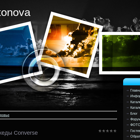
tonova
Главн
Инфор
Катал
Катал
Блог
оровье
Фору
ФОТ
Госте
 кеды Converse
Обрат