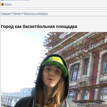
Юмор
Главная
»
Видео
»
Красота и здоровье
Город как баскетбольная площадка