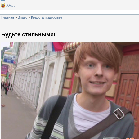
Юмор
Главная
»
Видео
»
Красота и здоровье
Будьте стильными!