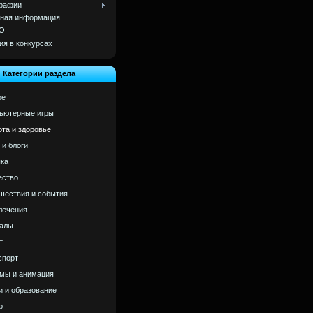
рафии
ная информация
О
ия в конкурсах
Категории раздела
ое
ьютерные игры
ота и здоровье
 и блоги
ка
ство
шествия и события
лечения
алы
т
спорт
мы и анимация
и и образование
р