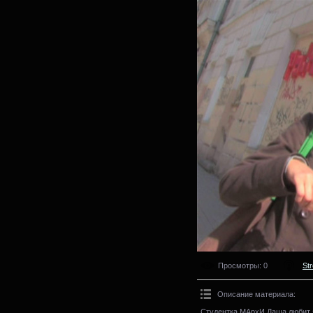
Просмотры
: 0
St
Описание материала
:
Студентка МАрхИ Даша любит я