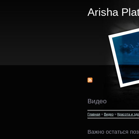
Arisha Pla
Видео
Главная
»
Видео
»
Красота и зд
Важно остаться по