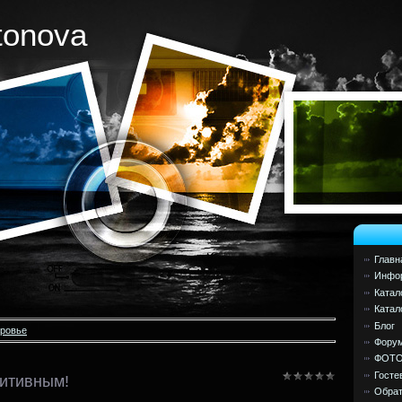
tonova
Главн
Инфор
Катал
Катал
Блог
оровье
Фору
ФОТ
Госте
зитивным!
Обрат