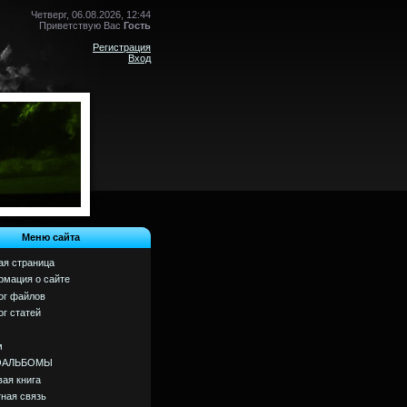
Четверг, 06.08.2026, 12:44
Приветствую Вас
Гость
Регистрация
Вход
Меню сайта
ая страница
мация о сайте
ог файлов
ог статей
м
ОАЛЬБОМЫ
вая книга
ная связь