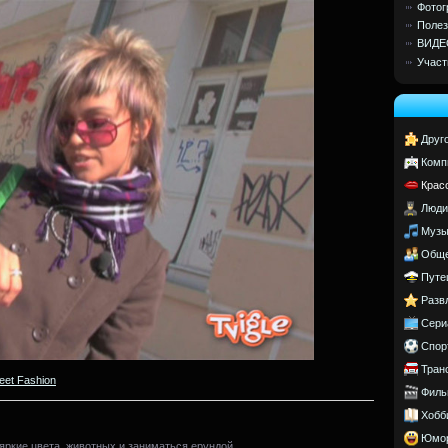
Фотог
Полез
ВИДЕ
Участ
Друг
Комп
Крас
Люди
Музы
Обще
Путе
Разв
Сери
Спор
Тран
reet Fashion
Филь
Хобб
Юмо
ркие цвета, животных и заниматься ерундой.