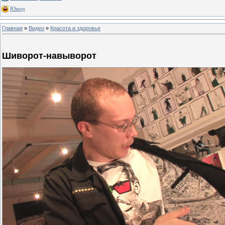
Юмор
Главная
»
Видео
»
Красота и здоровье
Шиворот-навыворот