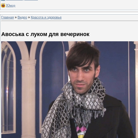
Юмор
Главная
»
Видео
»
Красота и здоровье
Авоська с луком для вечеринок