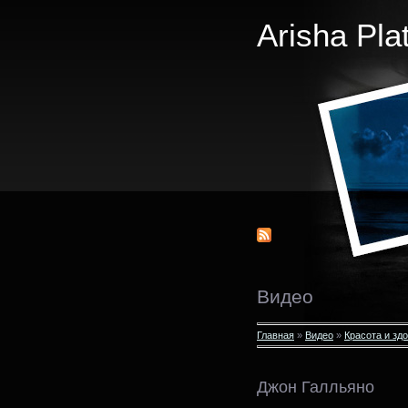
Arisha Pla
Видео
Главная
»
Видео
»
Красота и зд
Джон Галльяно