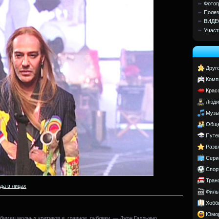
Фотог
Полез
ВИДЕ
Участ
Друг
Комп
Крас
Люди
Музы
Обще
Путе
Разв
Сери
Спор
Тран
да в лицах
Филь
Хобб
Юмо
любимец модных критиков и, главное, публики, — Джон Галльяно,