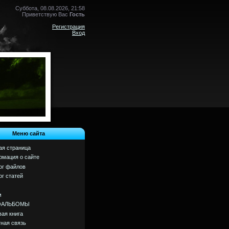
Суббота, 08.08.2026, 21:58
Приветствую Вас
Гость
Регистрация
Вход
Меню сайта
ая страница
мация о сайте
ог файлов
ог статей
м
ОАЛЬБОМЫ
вая книга
ная связь