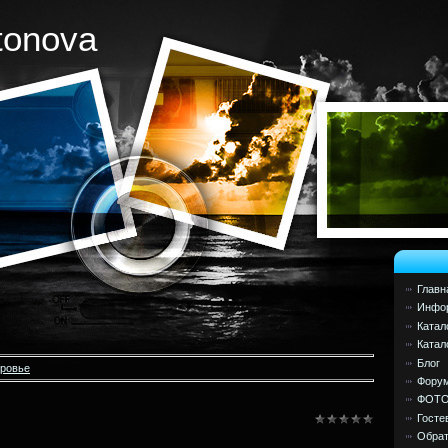
tonova
Главн
Инфор
Катал
Катал
Блог
оровье
Фору
ФОТ
Госте
Обрат