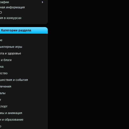
рафии
ная информация
О
ия в конкурсах
Категории раздела
ое
ьютерные игры
ота и здоровье
 и блоги
ка
ство
шествия и события
лечения
алы
т
спорт
мы и анимация
и и образование
р