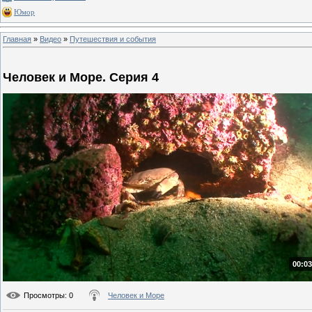
Юмор
Главная
»
Видео
»
Путешествия и события
Человек и Море. Серия 4
00:03
Просмотры
: 0
Человек и Море