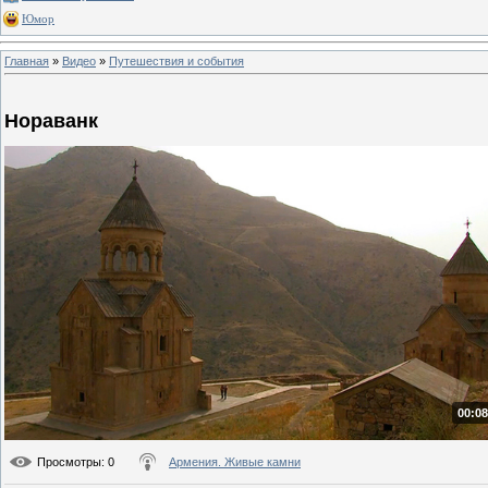
Юмор
Главная
»
Видео
»
Путешествия и события
Нораванк
00:08
Просмотры
: 0
Армения. Живые камни