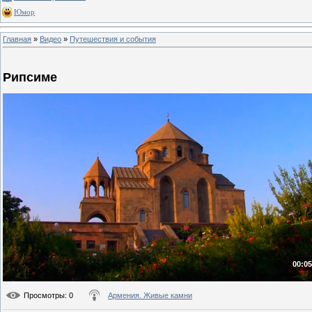
Юмор
Главная
»
Видео
»
Путешествия и события
Рипсиме
00:05
Просмотры
: 0
Армения. Живые камни