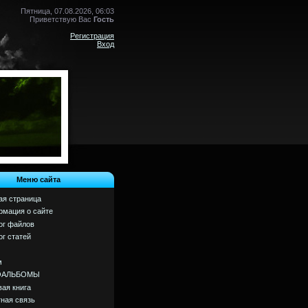
Пятница, 07.08.2026, 06:03
Приветствую Вас
Гость
Регистрация
Вход
Меню сайта
ая страница
мация о сайте
ог файлов
ог статей
м
ОАЛЬБОМЫ
вая книга
ная связь