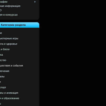
рафии
ная информация
О
ия в конкурсах
Категории раздела
ое
ьютерные игры
ота и здоровье
 и блоги
ка
ство
шествия и события
лечения
алы
т
спорт
мы и анимация
и и образование
р