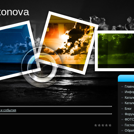
tonova
Главн
Инфор
Катал
Катал
Блог
 и события
Фору
ФОТ
Госте
Обрат