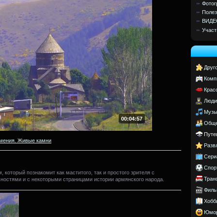
Фотог
Полез
ВИДЕ
Участ
Друг
Комп
Крас
Люди
Музы
00:04:57
Обще
Путе
мения. Живые камни
Разв
Сери
Спор
 который познакомит как маститого, так и простого зрителя с
Тран
остями и с некоторыми страницами истории армянского народа.
Филь
Хобб
Юмо