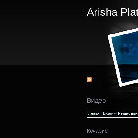
Arisha Pla
Видео
Главная
»
Видео
»
Путешествия
Кечарис