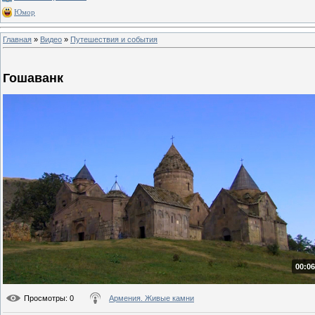
Юмор
Главная
»
Видео
»
Путешествия и события
Гошаванк
00:06
Просмотры
: 0
Армения. Живые камни