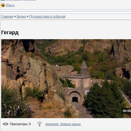
Юмор
Главная
»
Видео
»
Путешествия и события
Гегард
00:05
Просмотры
: 0
Армения. Живые камни