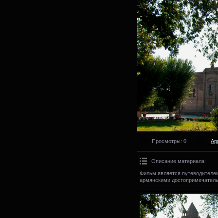
Просмотры
: 0
Ар
Описание материала
:
Фильм является путеводителем,
армянскими достопримечательн