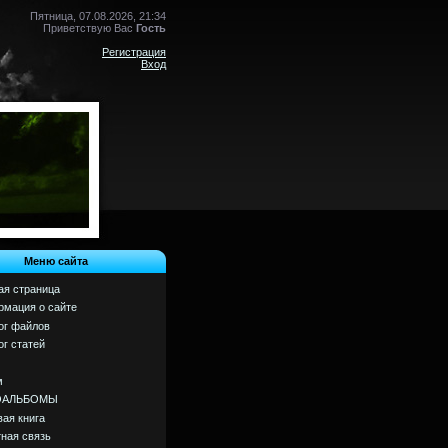
Пятница, 07.08.2026, 21:34
Приветствую Вас
Гость
Регистрация
Вход
Меню сайта
ая страница
мация о сайте
ог файлов
ог статей
м
ОАЛЬБОМЫ
вая книга
ная связь