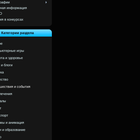
рафии
ная информация
О
ия в конкурсах
Категории раздела
ое
ьютерные игры
ота и здоровье
 и блоги
ка
ство
шествия и события
лечения
алы
т
спорт
мы и анимация
и и образование
р