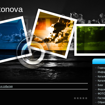
tonova
Главн
Инфор
Катал
Катал
Блог
 и события
Фору
ФОТ
Госте
Обрат