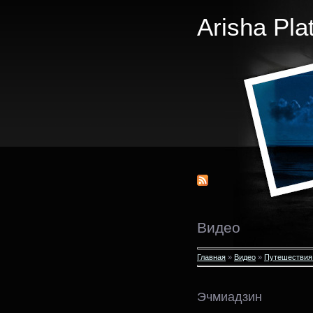
Arisha Pla
Видео
Главная
»
Видео
»
Путешествия
Эчмиадзин