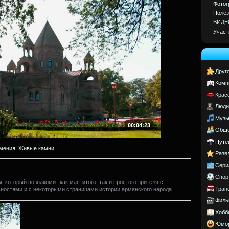
Фотог
Полез
ВИДЕ
Участ
Друг
Комп
Крас
Люди
Музы
00:04:23
Обще
Путе
мения. Живые камни
Разв
Сери
Спор
 который познакомит как маститого, так и простого зрителя с
Тран
остями и с некоторыми страницами истории армянского народа.
Филь
Хобб
Юмо