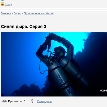
Юмор
Главная
»
Видео
»
Путешествия и события
Синяя дыра. Серия 3
00:03
Просмотры
: 0
Синяя дыра