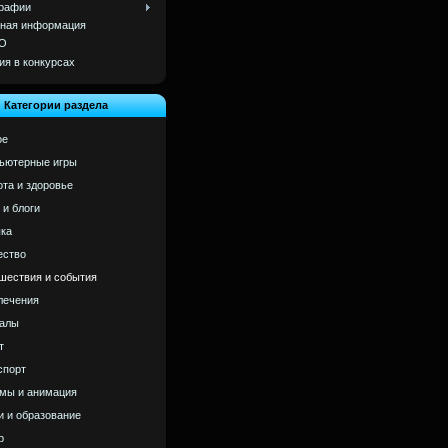
рафии
ная информация
О
ия в конкурсах
Категории раздела
ое
ьютерные игры
ота и здоровье
 и блоги
ка
ство
шествия и события
лечения
алы
т
спорт
мы и анимация
и и образование
р