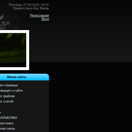
Пятница, 07.08.2026, 03:31
Приветствую Вас
Гость
Регистрация
Вход
Меню сайта
ая страница
мация о сайте
ог файлов
ог статей
м
ОАЛЬБОМЫ
вая книга
ная связь