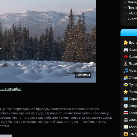
Фотог
Полез
ВИДЕ
Участ
Друг
Комп
Крас
Люди
Музы
00:09:53
Обще
Путе
ша география
Разв
Сери
Спор
м центре первозданной природы расположено волшебное озеро —
Тран
ревней башкирской легенде, страдая от несчастной любви, красавица
оворят, что тот, кто хоть раз побывал на нем, навсегда оставляет здесь
Филь
е судьбы, разные жизни, которые объединяет одно — любовь к этим
естам.
Хобб
Юмо