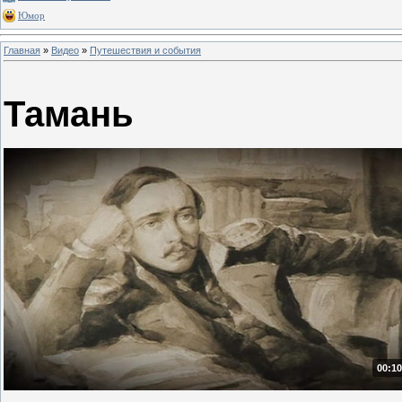
Юмор
Главная
»
Видео
»
Путешествия и события
Тамань
00:10