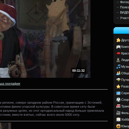
Фотог
Полез
ВИДЕ
Участ
Друг
Комп
Крас
Люди
Музы
00:11:32
Обще
Путе
ша география
Разв
Сери
Спор
м регионе, северо-западном районе России, граничащим с Эстонией,
Тран
потомки финно-угорской культуры. В советское время сету были
 в разумных целях, но этот ортодоксальный народ больше привлекала
Филь
стонии, вместе взятых, сейчас всего около 5000 сету.
Хобб
Юмо