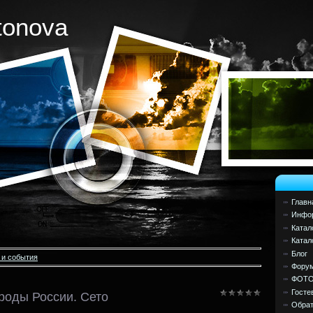
tonova
Главн
Инфор
Катал
Катал
Блог
 и события
Фору
ФОТ
Госте
оды России. Сето
Обрат