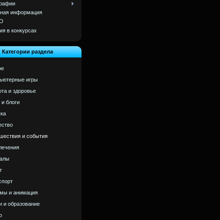
рафии
ная информация
О
ия в конкурсах
Категории раздела
ое
ьютерные игры
ота и здоровье
 и блоги
ка
ство
шествия и события
лечения
алы
т
спорт
мы и анимация
и и образование
р