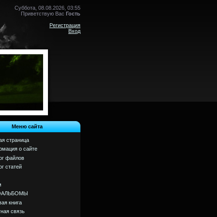
Суббота, 08.08.2026, 03:55
Приветствую Вас
Гость
Регистрация
Вход
Меню сайта
ая страница
мация о сайте
ог файлов
ог статей
м
ОАЛЬБОМЫ
вая книга
ная связь