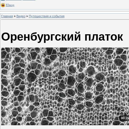
Юмор
Главная
»
Видео
»
Путешествия и события
Оренбургский платок
00:15