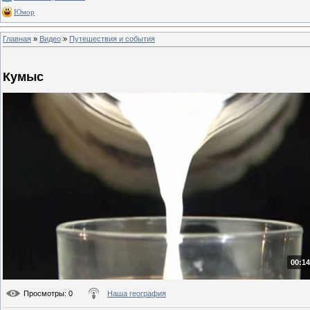
Юмор
Главная
»
Видео
»
Путешествия и события
Кумыс
00:14
Просмотры
: 0
Наша география