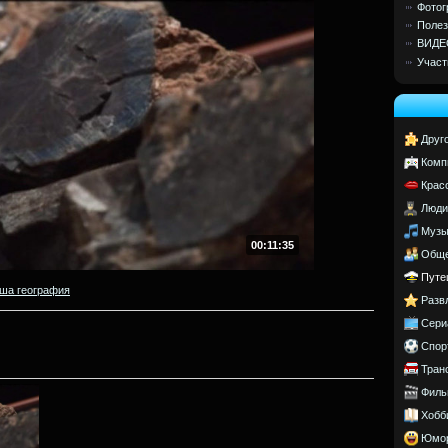
Фотог
Полез
ВИДЕ
Участ
Друг
Комп
Крас
Люди
Музы
00:11:35
Обще
Путе
ша география
Разв
Сери
Спор
Тран
Филь
Хобб
Юмо