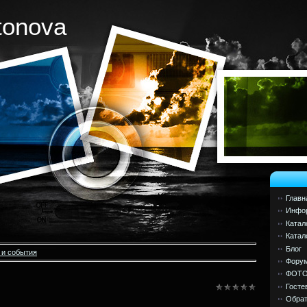
tonova
Главн
Инфор
Катал
Катал
Блог
 и события
Фору
ФОТ
Госте
Обрат