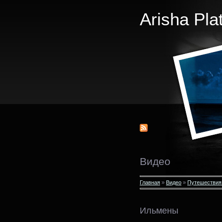
Arisha Pla
Видео
Главная
»
Видео
»
Путешествия
Ильмены