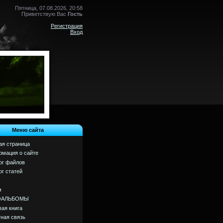
Пятница, 07.08.2026, 20:58
Приветствую Вас
Гость
Регистрация
Вход
Меню сайта
ая страница
мация о сайте
ог файлов
ог статей
м
ОАЛЬБОМЫ
вая книга
ная связь