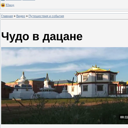
Юмор
Главная
»
Видео
»
Путешествия и события
Чудо в дацане
00:11