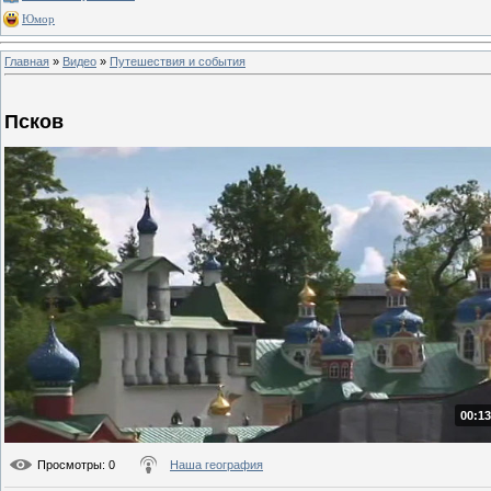
Юмор
Главная
»
Видео
»
Путешествия и события
Псков
00:13
Просмотры
: 0
Наша география